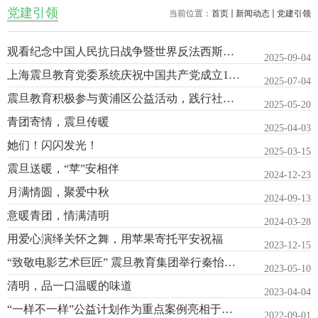
党建引领
当前位置：
首页
新闻动态
党建引领
观看纪念中国人民抗日战争暨世界反法西斯战争胜利80周年阅兵活动...
2025-09-04
上海震旦教育党委系统庆祝中国共产党成立104周年暨“两优一先”...
2025-07-04
震旦教育积极参与黄浦区公益活动，践行社会责任
2025-05-20
青团寄情，震旦传暖
2025-04-03
她们！闪闪发光！
2025-03-15
震旦送暖，“苹”安相伴
2024-12-23
月满情圆，聚爱中秋
2024-09-13
意暖青团，情满清明
2024-03-28
用爱心演绎关怀之舞，用苹果寄托平安祝福
2023-12-15
“致敬电影艺术巨匠” 震旦教育集团举行秦怡追思会
2023-05-10
清明，品一口温暖的味道
2023-04-04
“一样不一样”公益计划作为重点案例亮相于上海市黄浦区青企协
2022-09-01