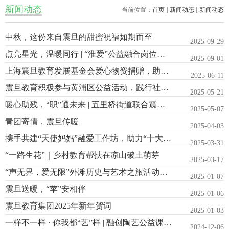
新闻动态
当前位置：
首页
新闻动态
新闻动态
中秋，这份来自震旦的甜蜜祝福如期而至
2025-09-29
点亮星光，温暖同行 | “淮爱”公益融合岗位体验
2025-09-01
上海震旦教育发展基金会爱心物资捐赠，助力大武民族中学发展
2025-06-11
震旦教育积极参与黄浦区公益活动，践行社会责任
2025-05-21
暖心助残，“职”通未来 | 五里桥街道联合震旦教育打造残疾人就...
2025-05-07
青团寄情，震旦传暖
2025-04-03
携手共建“天使妈妈”融爱工作坊，助力“十大融合品牌”点亮星途
2025-03-31
“一路生花”｜乡村教育帮扶在凉山破土萌芽
2025-03-17
“声无界，爱无限”外滩历史与艺术之旅活动成功举行
2025-01-07
震旦送暖，“苹”安相伴
2025-01-06
震旦教育集团2025年新年贺词
2025-01-03
一样不一样 · 你我都“艺”样 | 融创陶艺公益课堂温暖延续
2024-12-06