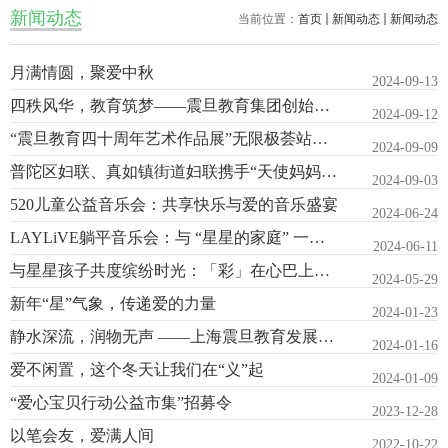
新闻动态
当前位置：
首页
新闻动态
新闻动态
月满情圆，聚爱中秋
2024-09-13
四秩风华，教育筑梦——震旦教育集团创始人张惠莉 《从黎明走向光...
2024-09-12
“震旦教育四十周年艺术作品展”无限极荟站巡展盛大开幕
2024-09-09
普陀区妇联、真如镇街道妇联携手“天使妈妈”举办“星心向融”家...
2024-09-03
520儿童公益音乐会：共享快乐与爱的音乐盛宴
2024-06-24
LAYLiVE躺平音乐会：与 “星星的家庭” 一起享受心灵治愈之旅
2024-06-11
与星星孩子共度缤纷时光：「彩」在心巴上的美好瞬间
2024-05-29
新年“星”气象，传递爱的力量
2024-01-23
静水深流，润物无声 ——上海震旦教育发展基金会甘肃震区公益行纪...
2024-01-16
爱不闲置，这个冬天让我们在“义”起
2024-01-09
“爱心宝贝行动公益市集”招募令
2023-12-28
以笔会友，爱满人间
2022-10-22